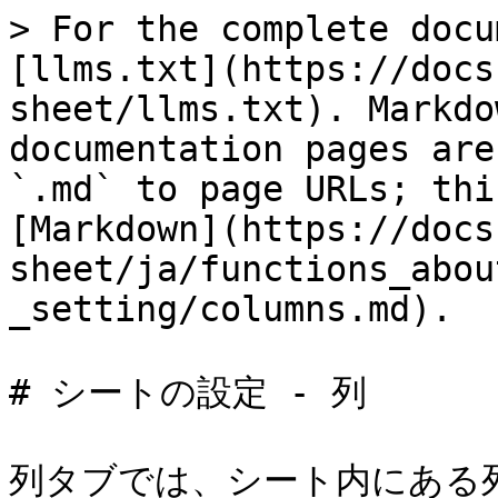
> For the complete docu
[llms.txt](https://docs
sheet/llms.txt). Markdo
documentation pages are
`.md` to page URLs; thi
[Markdown](https://docs
sheet/ja/functions_abou
_setting/columns.md).

# シートの設定 - 列

列タブでは、シート内にある