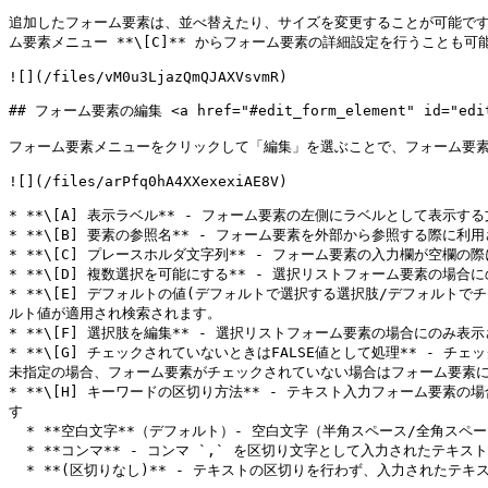
追加したフォーム要素は、並べ替えたり、サイズを変更することが可能です。フ
ム要素メニュー **\[C]** からフォーム要素の詳細設定を行うことも可能
![](/files/vM0u3LjazQmQJAXVsvmR)

## フォーム要素の編集 <a href="#edit_form_element" id="edit_
フォーム要素メニューをクリックして「編集」を選ぶことで、フォーム要素
![](/files/arPfq0hA4XXexexiAE8V)

* **\[A] 表示ラベル** - フォーム要素の左側にラベルとして表示す
* **\[B] 要素の参照名** - フォーム要素を外部から参照する際
* **\[C] プレースホルダ文字列** - フォーム要素の入力欄が空
* **\[D] 複数選択を可能にする** - 選択リストフォーム要素の場
* **\[E] デフォルトの値(デフォルトで選択する選択肢/デフォルト
ルト値が適用され検索されます。

* **\[F] 選択肢を編集** - 選択リストフォーム要素の場合にの
* **\[G] チェックされていないときはFALSE値として処理** 
未指定の場合、フォーム要素がチェックされていない場合はフォーム要素に
* **\[H] キーワードの区切り方法** - テキスト入力フォーム
す

  * **空白文字**（デフォルト）- 空白文字（半角スペース/全角スペースなど）を区切り文字として入力されたテキストを分割し、複数のキーワードとして検索に用います

  * **コンマ** - コンマ `,` を区切り文字として入力されたテキストを分割し、複数のキーワードとして検索に利用します

  * **(区切りなし)** - テキストの区切りを行わず、入力されたテキスト全体を１つのキーワードとして検索に利用します
