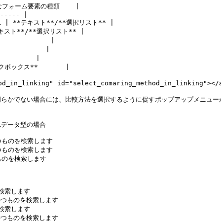
能なフォーム要素の種類    |

----- |

 **テキスト**/**選択リスト** |

キスト**/**選択リスト** |

           |

          |

        |

クボックス**       |

n_linking" id="select_comaring_method_in_linking"></a
明らかでない場合には、比較方法を選択するように促すポップアップメニュー
Lデータ型の場合

ものを検索します

ものを検索します

のを検索します

検索します

つものを検索します

検索します

つものを検索します
