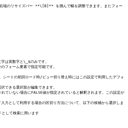
端のリサイズバー **\[B]** を掴んで幅を調整できます。またフォー
字は英数字と\_$のみです。

外のフォーム要素で指定可能です。

ます。シートの初回ロード時/ビュー切り替え時にはこの設定で利用したデフォ
選択できる選択肢が編集できます。

クされていない場合にFALSE値が指定されていると解釈されます。この設定が
ワード入力として利用する場合の区切り方法について、以下の候補から選択しま