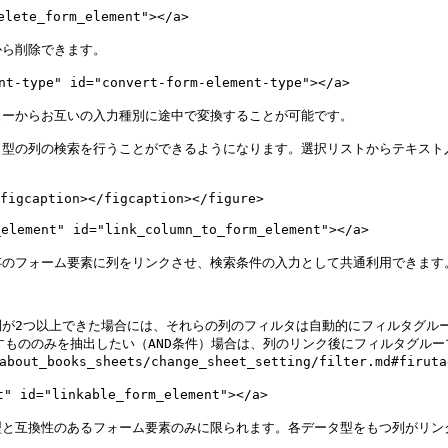
ete_form_element"></a>

ら削除できます。

ype" id="convert-form-element-type"></a>

ーからお互いの入力種別に途中で変換することが可能です。

ト型の列の検索を行うことができるようになります。選択リストからテキスト
figcaption></figcaption></figure>

ent" id="link_column_to_form_element"></a>

のフォーム要素に列をリンクさせ、検索条件の入力として共通利用できます。
列が2つ以上できた場合には、それらの列のフィルタは自動的にフィルタグル
すもののみを抽出したい（AND条件）場合は、列のリンク後にフィルタグル
bout_books_sheets/change_sheet_setting/filter.md#fi
id="linkable_form_element"></a>

と互換性のあるフォーム要素のみに限られます。各データ型をもつ列がリンク