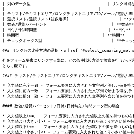
| 列のデータ型                                | リンク可
| ------------------------------------- | -------------
| テキスト/テキストエリア/ロングテキストエリア/ID/メール/電話/URL |
| 選択リスト/選択リスト(複数選択)                     | **テ
| 数値/通貨/パーセント                           | **数値**  
| 日付/日付時間型                              | **日付**   
| 時間型                                   | **時間**     
| チェックボックス型                             | **チェッ
### リンク時の比較方法の選択 <a href="#select_comaring_method_i
列をフォーム要素にリンクする際に、どの条件比較方法で検索を行うかが
とも可能です。

#### テキスト/テキストエリア/ロングテキストエリア/メール/電話/UR
* 入力値に完全一致 - フォーム要素に入力された文字列と等しい値を持つ
* 入力値に前方一致 - フォーム要素に入力された文字列で始まる値を持つ
* 入力値に部分一致 - フォーム要素に入力された文字列を含む値を持つも
#### 数値/通貨/パーセント/日付/日付時刻/時間データ型の場合

* 入力値以上(>=) - フォーム要素に入力された値以上の値を持つものを
* 入力値より大きい(>) - フォーム要素に入力された値より大きい値を持
* 入力値以下(<=) - フォーム要素に入力された値以下の値を持つものを
* 入力値より小さい(<) - フォーム要素に入力された値より小さい値を持