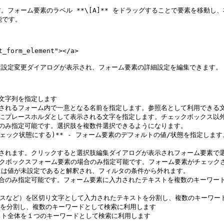
ォーム要素のラベル **\[A]** をドラッグすることで要素を移動し、右
です。

form_element"></a>

設定変更ダイアログが表示され、フォーム要素の詳細設定を編集できます。

る文字列を指定します

に利用されるフォーム内で一意となる名前を指定します。参照名として利用できる文
欄の際にプレースホルダとして表示される文字を指定します。チェックボックス以
合にのみ指定可能です。選択肢を複数件選択できるようになります。

でチェック状態にする)** - フォーム要素のデフォルトの値/状態を指定し
み表示されます。クリックすると選択肢編集ダイアログが表示されフォーム要素で
- チェックボックスフォーム要素の場合のみ指定可能です。フォーム要素がチェッ
は値が未設定であると解釈され、フィルタの条件から外れます。

要素の場合のみ指定可能です。フォーム要素に入力されたテキストを複数のキー