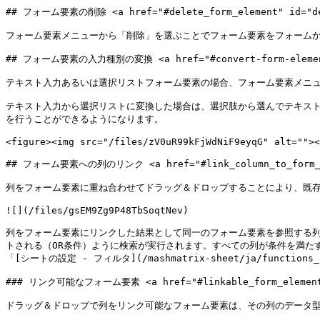
## フォーム要素の削除 <a href="#delete_form_element" id="del
フォーム要素メニューから「削除」を選ぶことでフォーム要素をフォームか
## フォーム要素の入力種別の変換 <a href="#convert-form-element-t
テキスト入力あるいは選択リストフォーム要素の場合、フォーム要素メニュ
テキスト入力から選択リストに変換した場合は、選択肢から選んでテキス
を行うことができるようになります。

<figure><img src="/files/zV0uR99kFjWdNiF9eyqG" alt=""><
## フォーム要素への列のリンク <a href="#link_column_to_form_elem
列をフォーム要素に重ね合わせてドラッグ＆ドロップすることにより、既存
![](/files/gsEM9Zg9P48TbSoqtNev)

列をフォーム要素にリンクした結果として同一のフォーム要素を参照する
トされる（OR条件）ように検索が実行されます。すべての列が条件を満た
「[シートの設定 - フィルタ](/mashmatrix-sheet/ja/functions_a
### リンク可能なフォーム要素 <a href="#linkable_form_element" 
ドラッグ＆ドロップで列をリンク可能なフォーム要素は、その列のデータ型