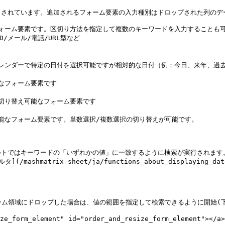
されています。追加されるフォーム要素の入力種別はドロップされた列のデー
なフォーム要素です。区切り方法を指定して複数のキーワードを入力することも可
。カレンダーで特定の日付を選択可能ですが相対的な日付（例：今日、来年、過去
能なフォーム要素です

を切り替え可能なフォーム要素です

可能なフォーム要素です。単数選択/複数選択の切り替えが可能です。

ルトではキーワードの「いずれかの値」に一致するように検索が実行されます
atrix-sheet/ja/functions_about_displaying_dat
ーム領域にドロップした場合は、値の範囲を指定して検索できるように開始(下
rm_element" id="order_and_resize_form_element"></a>
