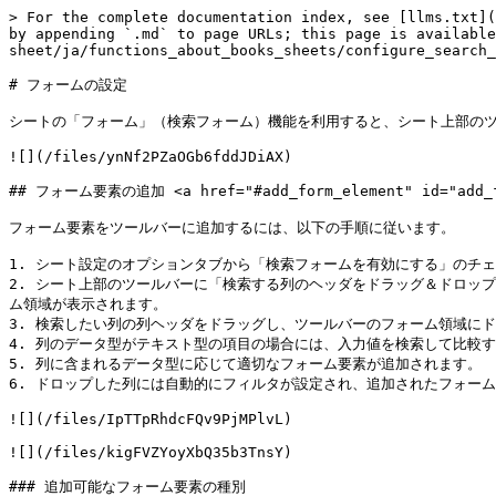
> For the complete documentation index, see [llms.txt](
by appending `.md` to page URLs; this page is available
sheet/ja/functions_about_books_sheets/configure_search_
# フォームの設定

シートの「フォーム」（検索フォーム）機能を利用すると、シート上部のツ
![](/files/ynNf2PZaOGb6fddJDiAX)

## フォーム要素の追加 <a href="#add_form_element" id="add_fo
フォーム要素をツールバーに追加するには、以下の手順に従います。

1. シート設定のオプションタブから「検索フォームを有効にする」のチェ
2. シート上部のツールバーに「検索する列のヘッダをドラッグ＆ドロッ
ム領域が表示されます。

3. 検索したい列の列ヘッダをドラッグし、ツールバーのフォーム領域にド
4. 列のデータ型がテキスト型の項目の場合には、入力値を検索して比較
5. 列に含まれるデータ型に応じて適切なフォーム要素が追加されます。

6. ドロップした列には自動的にフィルタが設定され、追加されたフォーム
![](/files/IpTTpRhdcFQv9PjMPlvL)

![](/files/kigFVZYoyXbQ35b3TnsY)

### 追加可能なフォーム要素の種別
