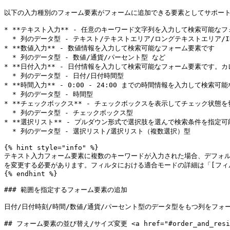
以下の入力種別のフォーム要素がフォームに追加できる要素としてサポート
* **テキスト入力** - 任意のキーワード文字列を入力して検索可能
  * 列のデータ型 - テキスト/テキストエリア/ロングテキストエリア/ID/メール/電話/URL型など

* **数値入力** - 数値情報を入力して検索可能なフォーム要素です

  * 列のデータ型 - 数値/通貨/パーセント型 など

* **日付入力** - 日付情報を入力して検索可能なフォーム要素です
  * 列のデータ型 - 日付/日付時間型

* **時間入力** - 0:00 - 24:00 までの時間情報を入力して検索可
  * 列のデータ型 - 時間型

* **チェックボックス** - チェックボックスを表示してチェック状態
  * 列のデータ型 - チェックボックス型

* **選択リスト** - プルダウン形式で選択肢を選んで検索条件を指定
  * 列のデータ型 - 選択リスト/選択リスト（複数選択）型

{% hint style="info" %}

テキスト入力フォーム要素に複数のキーワードが入力された場合、デフォ
を変更する必要があります。フィルタにおける適合モードの詳細は「[フィルタ](/mashm
{% endhint %}

### 範囲を指定するフォーム要素の追加

日付/日付時刻/時間/数値/通貨/パーセント型のデータ型をもつ列をフォ
## フォーム要素の並び替え/サイズ変更 <a href="#order_and_resize_fo