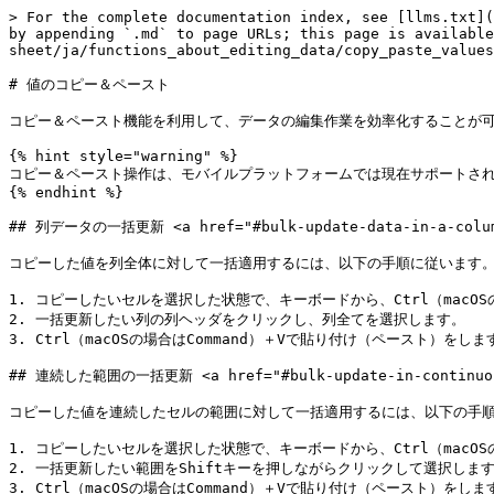
> For the complete documentation index, see [llms.txt](
by appending `.md` to page URLs; this page is available
sheet/ja/functions_about_editing_data/copy_paste_values
# 値のコピー＆ペースト

コピー＆ペースト機能を利用して、データの編集作業を効率化することが可
{% hint style="warning" %}

コピー＆ペースト操作は、モバイルプラットフォームでは現在サポートされ
{% endhint %}

## 列データの一括更新 <a href="#bulk-update-data-in-a-column"
コピーした値を列全体に対して一括適用するには、以下の手順に従います。
1. コピーしたいセルを選択した状態で、キーボードから、Ctrl（macOSの
2. 一括更新したい列の列ヘッダをクリックし、列全てを選択します。

3. Ctrl（macOSの場合はCommand）＋Vで貼り付け（ペースト）をします
## 連続した範囲の一括更新 <a href="#bulk-update-in-continuous-
コピーした値を連続したセルの範囲に対して一括適用するには、以下の手順
1. コピーしたいセルを選択した状態で、キーボードから、Ctrl（macOSの
2. 一括更新したい範囲をShiftキーを押しながらクリックして選択します
3. Ctrl（macOSの場合はCommand）＋Vで貼り付け（ペースト）をします