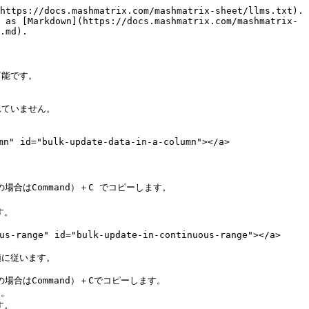
https://docs.mashmatrix.com/mashmatrix-sheet/llms.txt). 
 as [Markdown](https://docs.mashmatrix.com/mashmatrix-
.md).

能です。

ていません。

 id="bulk-update-data-in-a-column"></a>



場合はCommand）＋C でコピーします。

。

range" id="bulk-update-in-continuous-range"></a>

に従います。

場合はCommand）＋Cでコピーします。

。

。
