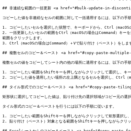
## 非連続な範囲の一括更新 <a href="#bulk-update-in-discontinuou
コピーした値を非連続なセルの範囲に対して一括適用するには、以下の手順
1. コピーしたいセルを選択した状態で、キーボードから、Ctrl（macOSの
2. 一括更新したいセルの範囲をCtrl（macOSの場合はCommand）
範囲をクリックします。

3. Ctrl（macOSの場合はCommand）＋Vで貼り付け（ペースト）をします
## 複数セルのコピー＆ペースト <a href="#copy-paste-multiple-cell
複数セルの値をコピーしてシート内の他の場所に適用するには、以下の手順
1. コピーしたい範囲をShiftキーを押しながらクリックして選択し、キーボー
2. コピーした値を適用したい場所の左上隅となるセルを選択し、Ctrl（ma
## タイル形式でのコピー＆ペースト <a href="#copy-paste-tiling" i
矩形状に選択してコピーした値は、貼り付け先の選択領域がコピー元の選択
タイル形式のコピー＆ペーストを行うには以下の手順に従います。

1. コピーしたい範囲をShiftキーを押しながらクリックして矩形選択し、キ
2. 貼り付け（ペースト）対象となる範囲をShiftキーを押しながらクリック
## Excelシートからのコピー＆ペースト <a href="#copy-paste-from-ex