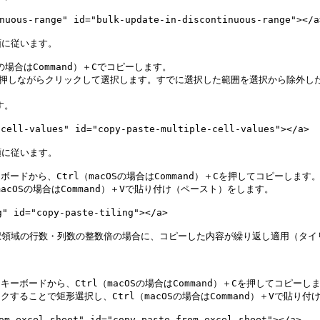
s-range" id="bulk-update-in-discontinuous-range"></a>
に従います。

場合はCommand）＋Cでコピーします。

キーを押しながらクリックして選択します。すでに選択した範囲を選択から除外したい
。

-values" id="copy-paste-multiple-cell-values"></a>

に従います。

ドから、Ctrl（macOSの場合はCommand）＋Cを押してコピーします。
cOSの場合はCommand）＋Vで貼り付け（ペースト）をします。

d="copy-paste-tiling"></a>

領域の行数・列数の整数倍の場合に、コピーした内容が繰り返し適用（タイリ
ーボードから、Ctrl（macOSの場合はCommand）＋Cを押してコピーしま
することで矩形選択し、Ctrl（macOSの場合はCommand）＋Vで貼り付
cel-sheet" id="copy-paste-from-excel-sheet"></a>
